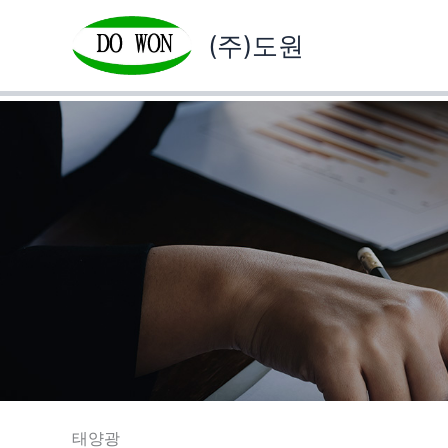
콘
텐
(주)도원
츠
로
건
너
뛰
기
태양광