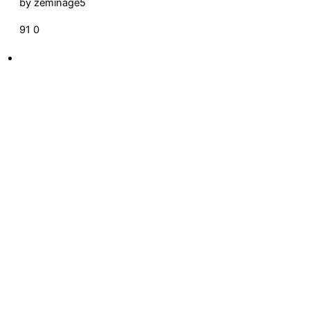
by
zeminage5
91
0