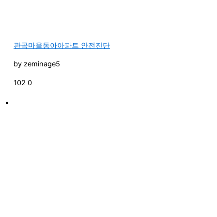
관곡마을동아아파트 안전진단
by
zeminage5
102
0