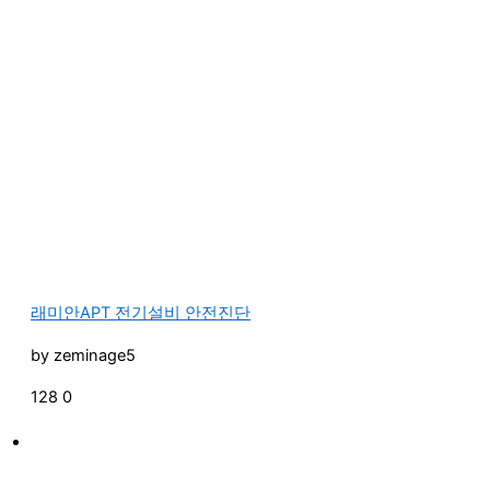
래미안APT 전기설비 안전진단
by
zeminage5
128
0